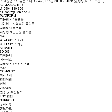
대전광역시 유성구 테크노4로, 17 A동 309호 / 310호 (관평동, 대덕비즈센터)
042-825-3063
0504-130-306
utobiz@utobiz.co.kr
PLATFORM
지능형 XR 플랫폼
지능형 디지털트윈 플랫폼
지휘통제 플랫폼
지능형 재난안전 플랫폼
M&S
UTOESim™ 소개
UTOESim™ 기능
SERVICE
3D GIS
지휘통제
메타버스
지능형 XR 훈련시스템
M&S
COMPANY
회사소개
경영이념
연혁
기술역량
인증 및 수상실적
ESG 경영
SUPPORT
공지사항
홍보자료