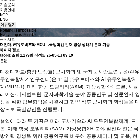
기술문의
채용안내
KOR
ENG
메뉴닫기
Nothing is impossible,
Everything is Possible
공지사항
대전대, ㈜유토비즈와 MOU…국방혁신 인재 양성 생태계 본격 가동
페이지 정보
utobiz
조회 1,179회
작성일 26-05-13 09:19
본문
대전대학교(총장 남상호) 군사학과 및 국제군사안보연구원(AI유
무인복합체계연구센터)은 11일 ㈜유토비즈와 AI 유무인복합체
계(MUM-T), 미래 항공 모빌리티(AAM), 가상융합XR, 드론, 시뮬
레이션·디지털트윈, 군사과학기술 분야 공동연구 및 전문인재 양
성을 위한 업무협약을 체결하고 협약 직후 군사학과 학생들을 대
상으로 특별강연을 진행했다.
협약에 따라 두 기관은 미래 군사기술과 AI 유무인복합체계, 드
론, 미래 항공 모빌리티(AAM), 가상융합XR 분야 발전과 전문 국
방인력 양성을 위한 공동연구를 비롯해 공동 세미나 및 교육, 현