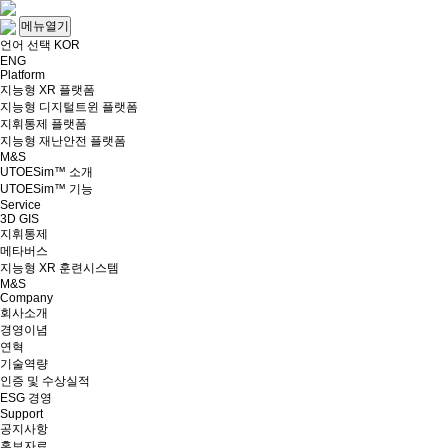
메뉴열기
언어 선택
KOR
ENG
Platform
지능형 XR 플랫폼
지능형 디지털트윈 플랫폼
지휘통제 플랫폼
지능형 재난안전 플랫폼
M&S
UTOESim™ 소개
UTOESim™ 기능
Service
3D GIS
지휘통제
메타버스
지능형 XR 훈련시스템
M&S
Company
회사소개
경영이념
연혁
기술역량
인증 및 수상실적
ESG 경영
Support
공지사항
홍보자료